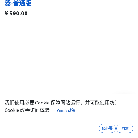
器-普通版
¥
590.00
我们使用必要 Cookie 保障网站运行，并可能使用统计
微信
北京市朝阳区顺白路12号
版权 ©北京鼎恒泰科技有限公司
咨询
Cookie 改善访问体验。
Cookie 政策
比目鱼创业园A209
010-64753700
service@dingtek.com
隐
京公网安备11010502060645号
京ICP备09094668号
仅必要
同意
私政策
Cookie 政策